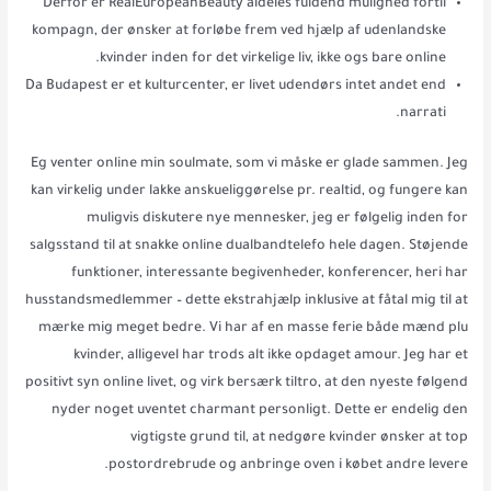
Derfor er RealEuropeanBeauty aldeles fuldend mulighed fortil
kompagn, der ønsker at forløbe frem ved hjælp af udenlandske
kvinder inden for det virkelige liv, ikke ogs bare online.
Da Budapest er et kulturcenter, er livet udendørs intet andet end
narrati.
Eg venter online min soulmate, som vi måske er glade sammen. Jeg
kan virkelig under lakke anskueliggørelse pr. realtid, og fungere kan
muligvis diskutere nye mennesker, jeg er følgelig inden for
salgsstand til at snakke online dualbandtelefo hele dagen. Støjende
funktioner, interessante begivenheder, konferencer, heri har
husstandsmedlemmer – dette ekstrahjælp inklusive at fåtal mig til at
mærke mig meget bedre. Vi har af en masse ferie både mænd plu
kvinder, alligevel har trods alt ikke opdaget amour. Jeg har et
positivt syn online livet, og virk bersærk tiltro, at den nyeste følgend
nyder noget uventet charmant personligt. Dette er endelig den
vigtigste grund til, at nedgøre kvinder ønsker at top
postordrebrude og anbringe oven i købet andre levere.