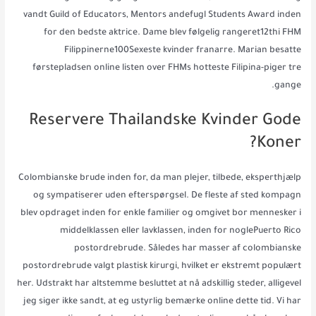
vandt Guild of Educators, Mentors andefugl Students Award inden
for den bedste aktrice. Dame blev følgelig rangeret12thi FHM
Filippinerne100Sexeste kvinder franarre. Marian besatte
førstepladsen online listen over FHMs hotteste Filipina-piger tre
gange.
Reservere Thailandske Kvinder Gode
Koner?
Colombianske brude inden for, da man plejer, tilbede, eksperthjælp
og sympatiserer uden efterspørgsel. De fleste af sted kompagn
blev opdraget inden for enkle familier og omgivet bor mennesker i
middelklassen eller lavklassen, inden for noglePuerto Rico
postordrebrude. Således har masser af colombianske
postordrebrude valgt plastisk kirurgi, hvilket er ekstremt populært
her. Udstrakt har altstemme besluttet at nå adskillig steder, alligevel
jeg siger ikke sandt, at eg ustyrlig bemærke online dette tid. Vi har