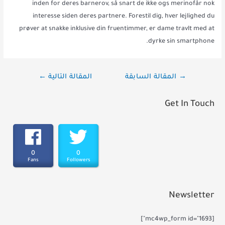
inden for deres barnerov, så snart de ikke ogs merinofår nok
interesse siden deres partnere. Forestil dig, hver lejlighed du
prøver at snakke inklusive din fruentimmer, er dame travlt med at
dyrke sin smartphone.
تصفّح
→
المقالة السابقة
المقالة التالية
←
المقالات
Get In Touch
0
0
Fans
Followers
Newsletter
[mc4wp_form id="1693"]