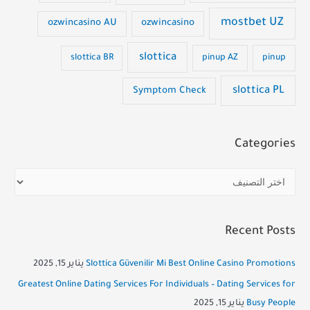
mostbet UZ
ozwincasino AU
ozwincasino
slottica
slottica BR
pinup AZ
pinup
slottica PL
Symptom Check
Categories
C
a
t
Recent Posts
e
g
Slottica Güvenilir Mi Best Online Casino Promotions
يناير 15, 2025
o
Greatest Online Dating Services For Individuals – Dating Services for
r
Busy People
يناير 15, 2025
i