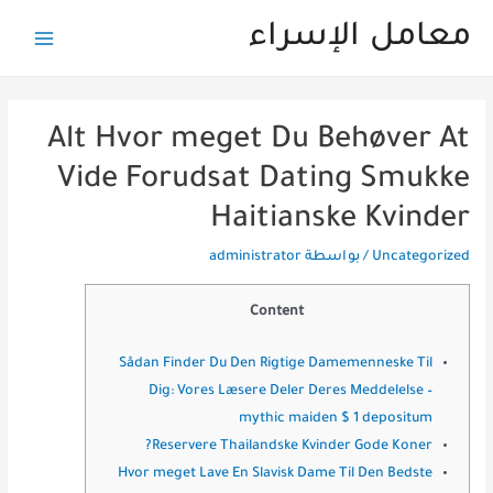
خطي
معامل الإسراء
لى
Main
لمحتوى
Menu
Alt Hvor meget Du Behøver At
Vide Forudsat Dating Smukke
Haitianske Kvinder
Uncategorized
/ بواسطة
administrator
Content
Sådan Finder Du Den Rigtige Damemenneske Til
Dig: Vores Læsere Deler Deres Meddelelse –
mythic maiden $ 1 depositum
Reservere Thailandske Kvinder Gode Koner?
Hvor meget Lave En Slavisk Dame Til Den Bedste