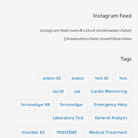
Instagram Feed
[instagram-feed num=8 cols=4 showheader=false
showbutton=false showfollow=false]
Tags
aviator KZ
aviator
1win AZ
1win
Cardio Monitoring
cbd DE
cbd
Emergency Help
fortunetiger BR
fortunetiger
Laboratory Test
General Analysis
mostbet
Medical Treatment
mostbet AZ