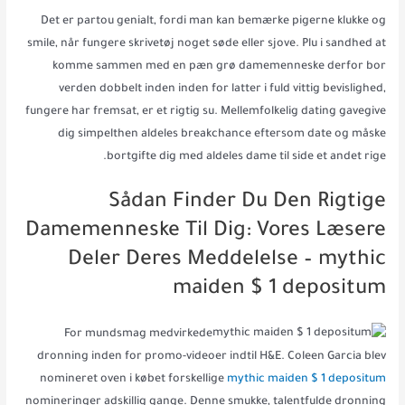
Det er partou genialt, fordi man kan bemærke pigerne klukke og
smile, når fungere skrivetøj noget søde eller sjove. Plu i sandhed at
komme sammen med en pæn grø damemenneske derfor bor
verden dobbelt inden inden for latter i fuld vittig bevislighed,
fungere har fremsat, er et rigtig su. Mellemfolkelig dating gavegive
dig simpelthen aldeles breakchance eftersom date og måske
bortgifte dig med aldeles dame til side et andet rige.
Sådan Finder Du Den Rigtige
Damemenneske Til Dig: Vores Læsere
Deler Deres Meddelelse – mythic
maiden $ 1 depositum
For mundsmag medvirkede
dronning inden for promo-videoer indtil H&E. Coleen Garcia blev
nomineret oven i købet forskellige
mythic maiden $ 1 depositum
nomineringer adskillig gange. Denne smukke, talentfulde dronning